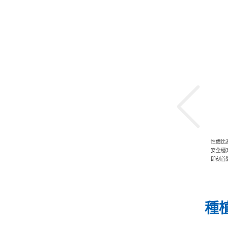
bel Biocare（瑞典諾貝爾種植體）
推薦指數：
國際領先
臨床經驗，歷史悠久，世界級口碑
性價比高
Active系列，為種植、負重的設計典範
安全穩
即刻首
種