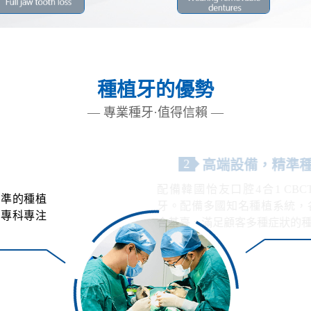
種植牙的優勢
— 專業種牙·值得信賴 —
2
高
配備韓國
核準的種植
牙。配備
，專科專注
合基臺、