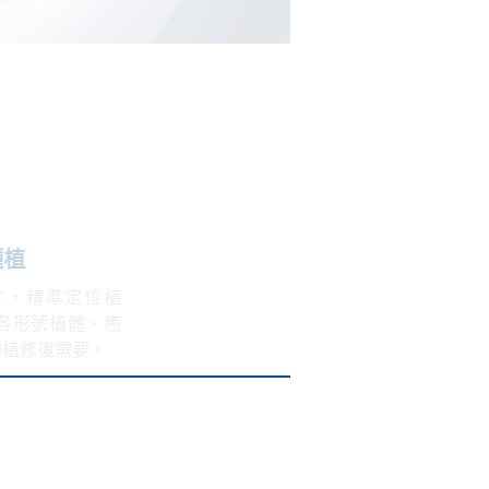
端設備，精準種植
怡友口腔4合1 CBCT，精準定位植
多國知名種植系統，各形號植體、癒
滿足顧客多種症狀的種植修復需要。