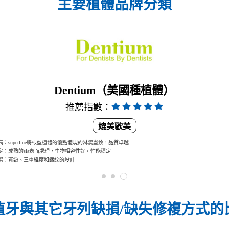
主要植體品牌分類
Dentium（美國種植體）
推薦指數：
媲美歐美
：superline將根型植體的優點體現的淋漓盡致，品質卓越
定：成熟的sla表面處理，生物相容性好，性能穩定
選：寬頸、三重維度和螺紋的設計
植牙與其它牙列缺損/
缺失修複方式的