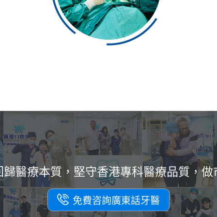
團隊
級三
醫師
業嚴
回歸醫療本質，堅守香港
專科醫療品質，做
免費咨詢廣東話牙醫